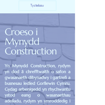
Tystebau
Croeso i
Mynydd
Construction
Yn Mynydd Construction, rydym
yn dod â chrefftwaith o safon a
gwasanaeth dibynadwy i gartrefi a
busnesau ledled Gorllewin Cymru.
Gydag arbenigedd yn rhychwantu
ystod eang o wasanaethau
adeiladu, rydym yn ymroddedig i