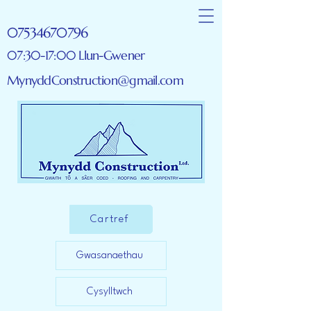
07534670796
07:30-17:00 Llun-Gwener
MynyddConstruction@gmail.com
Cartref
Gwasanaethau
Cysylltwch