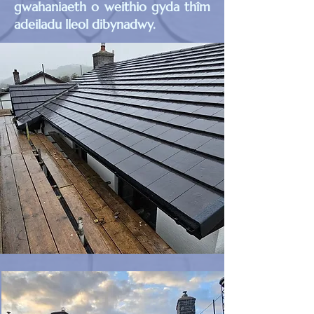
gwahaniaeth o weithio gyda thîm
adeiladu lleol dibynadwy.
8cacd4