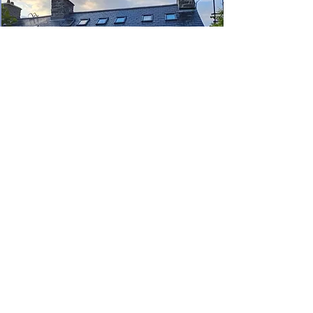
Amdanom Ni
Yn Mynydd Construction, rydym yn dod â
blynyddoedd o arbenigedd i bob prosiect. Er
i'r cwmni gael ei sefydlu ym mis Gorffennaf
2023, rydym wedi bod yn gweithio yn y
diwydiant adeiladu ers 2015, gan ddarparu
crefftwaith o ansawdd uchel a gwasanaeth
dibynadwy. Wedi’n lleoli yng Ngorllewin
Cymru, rydym wedi ymrwymo i ddarparu
canlyniadau eithriadol wedi’u teilwra i’ch
anghenion, o ail-doi i estyniadau llawn.