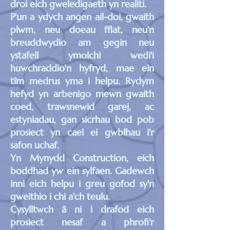
droi eich gweledigaeth yn realiti.
P'un a ydych angen ail-doi, gwaith
plwm, neu doeau fflat, neu'n
breuddwydio am gegin neu
ystafell ymolchi wedi'i
huwchraddio'n hyfryd, mae ein
tîm medrus yma i helpu. Rydym
hefyd yn arbenigo mewn gwaith
coed, trawsnewid garej, ac
estyniadau, gan sicrhau bod pob
prosiect yn cael ei gwblhau i'r
safon uchaf.
Yn Mynydd Construction, eich
boddhad yw ein sylfaen. Gadewch
inni eich helpu i greu gofod sy'n
gweithio i chi a'ch teulu.
Cysylltwch â ni i drafod eich
prosiect nesaf a phrofi'r